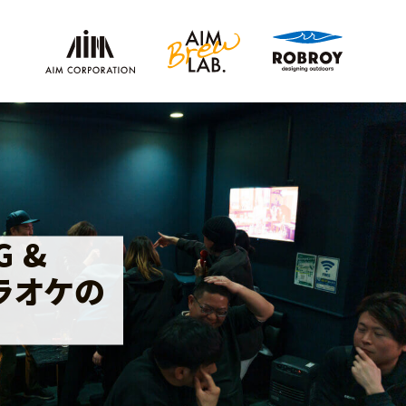
 &
ラオケの