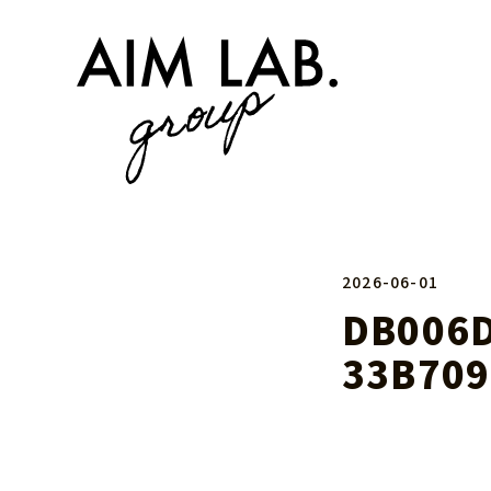
2026-06-01
DB006D
33B709