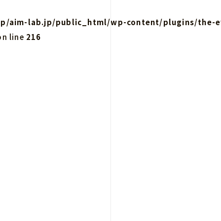
p/aim-lab.jp/public_html/wp-content/plugins/the-e
n line
216