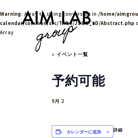
Warning
: Array to string conversion in
/home/aimgrou
calendar/common/src/Tribe/JSON_LD/Abstract.php
o
Array
« イベント一覧
予約可能
9月 2
詳細
カレンダーに追加