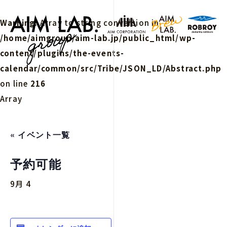
Warning
: Array to string conversion in
/home/aimgroup/aim-lab.jp/public_html/wp-
content/plugins/the-events-
calendar/common/src/Tribe/JSON_LD/Abstract.php
on line
216
Array
« イベント一覧
予約可能
9月 4