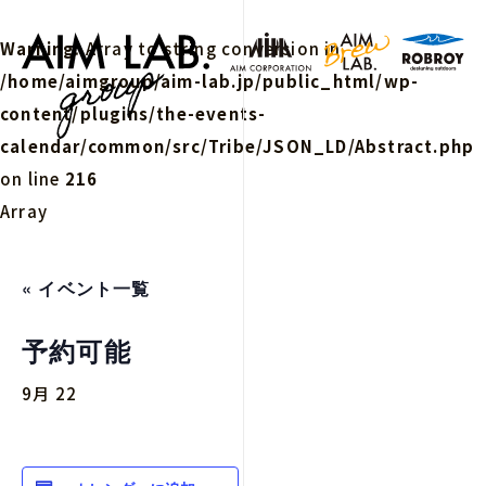
Warning
: Array to string conversion in
/home/aimgroup/aim-lab.jp/public_html/wp-
content/plugins/the-events-
calendar/common/src/Tribe/JSON_LD/Abstract.php
on line
216
Array
« イベント一覧
予約可能
9月 22